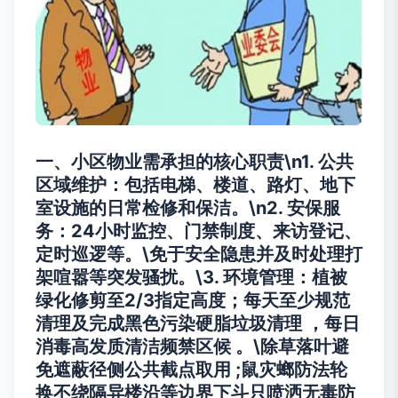
一、小区物业需承担的核心职责\n1.
公共
区域维护
：包括电梯、楼道、路灯、地下
室设施的日常检修和保洁。\n2.
安保服
务
：24小时监控、门禁制度、来访登记、
定时巡逻等。\免于安全隐患并及时处理打
架喧嚣等突发骚扰。\3.
环境管理
：植被
绿化修剪至2/3指定高度；每天至少规范
清理及完成黑色污染硬脂垃圾清理 ，每日
消毒高发质清洁频禁区候 。\除草落叶避
免遮蔽径侧公共截点取用 ;鼠灾螂防法轮
换不绕隔异楼沿等边界下斗只喷洒无毒防