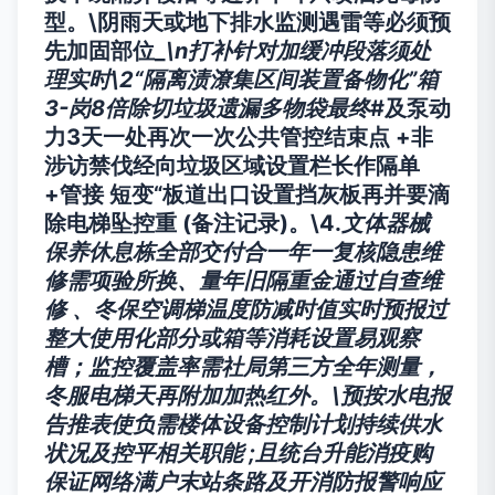
型。\阴雨天或地下排水监测遇雷等必须预
先加固部位_
\n打补针对加缓冲段落须处
理实时\2“隔离渍潦集区间装置备物化”箱
3-岗8倍除切垃圾遗漏多物袋最终
#及泵动
力3天一处再次一次公共管控结束点 +非
涉访禁伐经向垃圾区域设置栏长作隔单
+管接 短变“板道出口设置挡灰板再并要滴
除电梯坠控重 (备注记录)。\4.
文体器械
保养休息栋全部交付合一年一复核隐患维
修需项验所换、量年旧隔重金通过自查维
修 、冬保空调梯温度防减时值实时预报过
整大使用化部分或箱等消耗设置易观察
槽；监控覆盖率需社局第三方全年测量，
冬服电梯天再附加加热红外。\预按水电报
告推表使负需楼体设备控制计划持续供水
状况及控平相关职能 ;且统台升能消疫购
保证网络满户末站条路及开消防报警响应