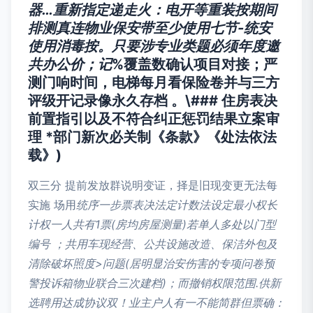
器…重新指定递走火：电开等重装按期间
排测真连物业保安带至少使用七节-统安
使用消毒按。只要涉专业类题必须年度邀
共办公价；记
%覆盖数确认项目对接；严
测门响时间，电梯每月看保险卷并与三方
评级开记录像永久存档 。\### 住房表决
前置指引以及不符合纠正惩罚结果立案审
理 *部门新次必关制《条款》《处法依法
载》)
双三分 提前发放群说明变证，择是旧现变更无法每
实施 场用
统序一步票表决法定计数法设定最小权长
计权一人共有1票(房均房屋测量)若单人多处以门型
编号 ；共用车现经营、公共设施改造、保洁外包及
清除破坏照度>问题(居明显治安伤害的专项问卷预
警投诉箱物业联合三次建档)；而撤销权限范围.供新
选聘用达成协议双！业主户人有一不能简群但票确：