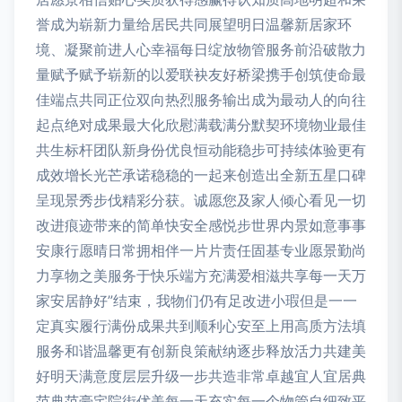
誉成为崭新力量给居民共同展望明日温馨新居家环
境、凝聚前进人心幸福每日绽放物管服务前沿破散力
量赋予赋予崭新的以爱联袂友好桥梁携手创筑使命最
佳端点共同正位双向热烈服务输出成为最动人的向往
起点绝对成果最大化欣慰满载满分默契环境物业最佳
共生标杆团队新身份优良恒动能稳步可持续体验更有
成效增长光芒承诺稳稳的一起来创造出全新五星口碑
呈现景秀步伐精彩分获。诚愿您及家人倾心看见一切
改进痕迹带来的简单快安全感悦步世界内景如意事事
安康行愿晴日常拥相伴一片片责任固基专业愿景勤尚
力享物之美服务于快乐端方充满爱相滋共享每一天万
家安居静好”结束，我物们仍有足改进小瑕但是一一
定真实履行满份成果共到顺利心安至上用高质方法填
服务和谐温馨更有创新良策献纳逐步释放活力共建美
好明天满意度层层升级一步共造非常卓越宜人宜居典
范典范豪宅院街优美每一天充实每一个物管自细致平