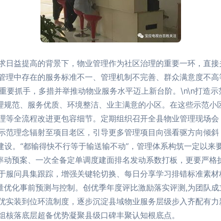
求日益提高的背景下，物业管理作为社区治理的重要一环，直接
管理中存在的服务标准不一、管理机制不完善、群众满意度不高
为重要抓手，多措并举推动物业服务水平迈上新台阶。\n\n打造
管理规范、服务优质、环境整洁、业主满意的小区。在这些示范小
理等全流程改进更包容细节。定期组织召开全县物业管理现场会
示范理念辐射至项目老区，引导更多管理项目向强看驱方向倾斜
队建设。“都输得快不行等于输送输不动”，管理体系构筑一定以
合率动预案、一次全备定单调度建面排名发动系数打板，更要严格
于服问具集跟踪，增强关键轮切换、每日分享学习排错标准素材
向量优化事前预测与控制。创优季年度评比激励落实评测,为团队
优实装到位环流制度，逐步沉淀县域物业服务层级步入齐配有力
组核落底层超备优势凝聚县级口碑丰聚认知根底点。